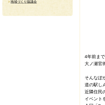
地域づくり協議会
4年前ま
大ノ瀬官
そんなぽ
道の駅し
近隣住民
イベント