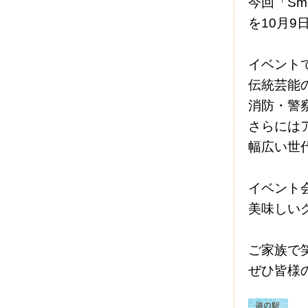
今回「Smi
を10月
イベント
伝統芸能
消防・警
さらには
幅広い世
イベント
美味しい
ご家族で
ぜひ皆様