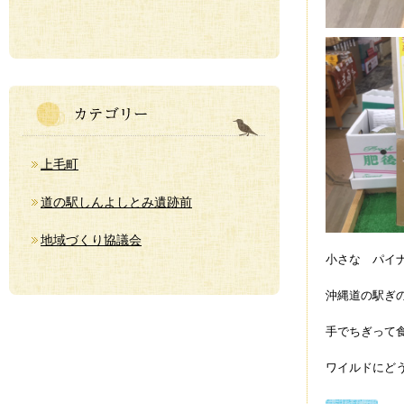
上毛町
道の駅しんよしとみ遺跡前
地域づくり協議会
小さな パイ
沖縄道の駅ぎ
手でちぎって
ワイルドにど