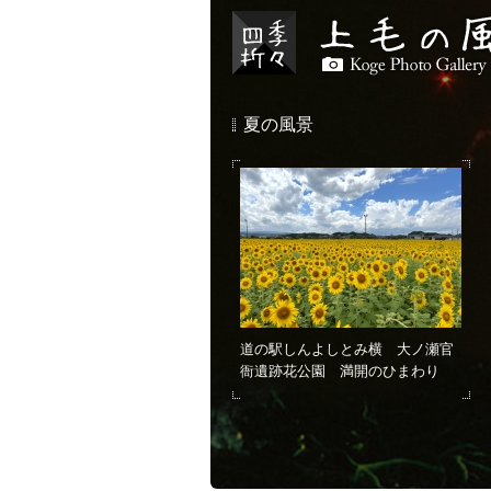
夏の風景
道の駅しんよしとみ横 大ノ瀬官
衙遺跡花公園 満開のひまわり