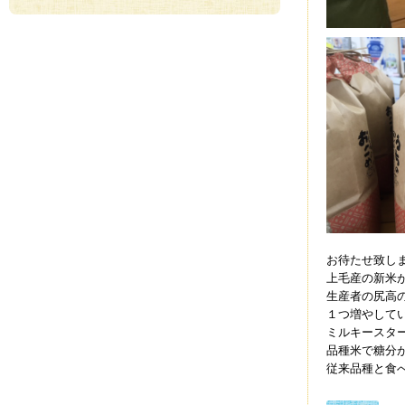
お待たせ致し
上毛産の新米
生産者の尻高
１つ増やして
ミルキースタ
品種米で糖分
従来品種と食